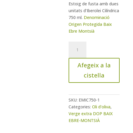
Estoig de fusta amb dues
unitats d’Iberolei Cilíndrica
750 ml.
Denominació
Origen Protegida Baix
Ebre Montsià
quantitat
de
Caixa
Afegeix a la
de
fusta
cistella
amb
dues
unitats
d'Iberolei
SKU:
EMIC750-1
Cilindrica
Categories:
Oli d'oliva
,
500
Verge extra DOP BAIX
ml
EBRE-MONTSIÀ