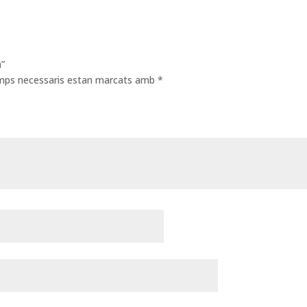
a”
amps necessaris estan marcats amb
*