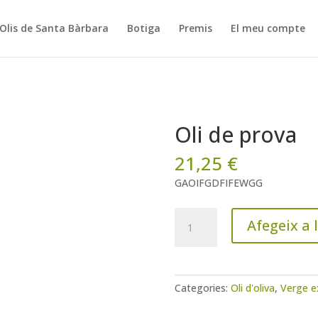
Olis de Santa Bàrbara
Botiga
Premis
El meu compte
Oli de prova
21,25
€
GAOIFGDFIFEWGG
quantitat
Afegeix a l
de
Oli
de
prova
Categories:
Oli d'oliva
,
Verge e